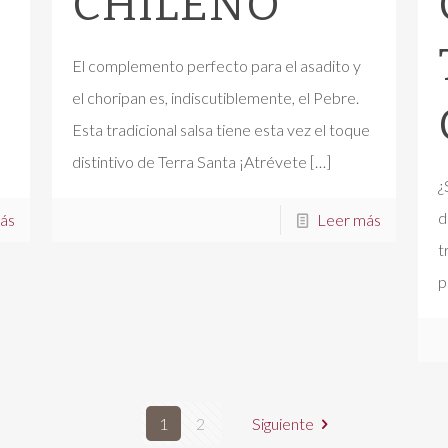
CHILENO
El complemento perfecto para el asadito y
el choripan es, indiscutiblemente, el Pebre.
s
Esta tradicional salsa tiene esta vez el toque
distintivo de Terra Santa ¡Atrévete
[…]
¿
d
ás
Leer más
t
p
1
2
Siguiente