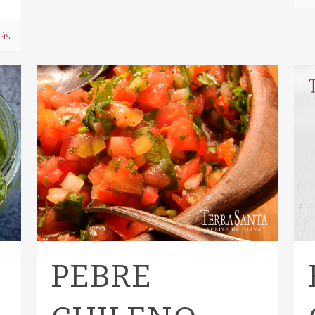
ás
PEBRE