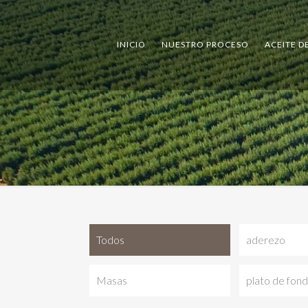
INICIO
NUESTRO PROCESO
ACEITE D
Todos
aderezo
Masas
plato de fon