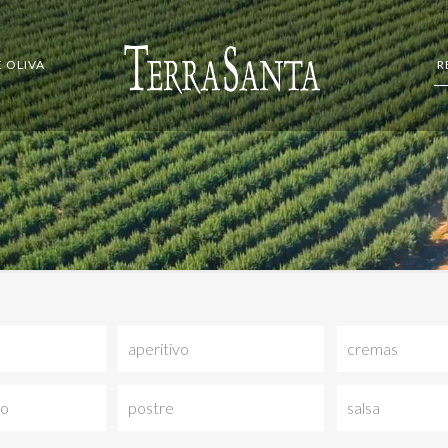
E OLIVA
R
aperitivo
cremas
do
postre
salsa