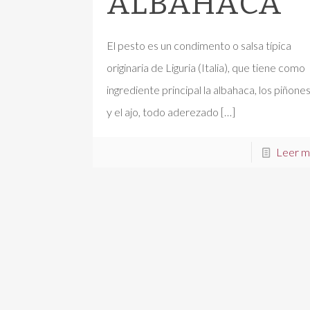
ALBAHACA
El pesto es un condimento o salsa típica
originaria de Liguria (Italia), que tiene como
ingrediente principal la albahaca, los piñone
y el ajo, todo aderezado
[…]
Leer m