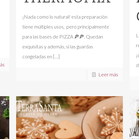
¡Nada como lo natural! esta preparación
tiene múltiples usos, pero principalmente
L
para las bases de PIZZA 🍕🍕. Quedan
r
exquisitas y además, si las guardas
¡
congeladas en
[…]
ás
d
Leer más