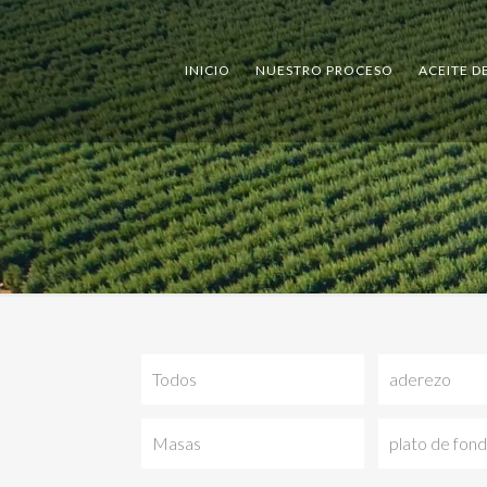
INICIO
NUESTRO PROCESO
ACEITE D
Todos
aderezo
Masas
plato de fon