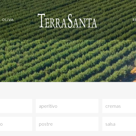
E OLIVA
R
aperitivo
cremas
do
postre
salsa