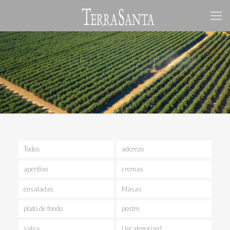
Todos
aderezo
aperitivo
cremas
ensaladas
Masas
plato de fondo
postre
salsa
Uncategorized