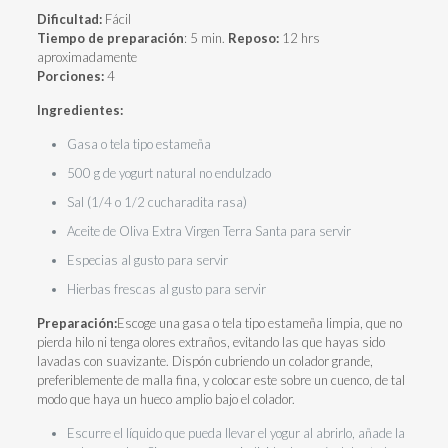
Dificultad:
Fácil
Tiempo de preparación
: 5 min.
Reposo:
12 hrs
aproximadamente
Porciones:
4
Ingredientes:
Gasa o tela tipo estameña
500 g de yogurt natural no endulzado
Sal (1/4 o 1/2 cucharadita rasa)
Aceite de Oliva Extra Virgen Terra Santa para servir
Especias al gusto para servir
Hierbas frescas al gusto para servir
Preparación:
Escoge una gasa o tela tipo estameña limpia, que no
pierda hilo ni tenga olores extraños, evitando las que hayas sido
lavadas con suavizante. Dispón cubriendo un colador grande,
preferiblemente de malla fina, y colocar este sobre un cuenco, de tal
modo que haya un hueco amplio bajo el colador.
Escurre el líquido que pueda llevar el yogur al abrirlo, añade la