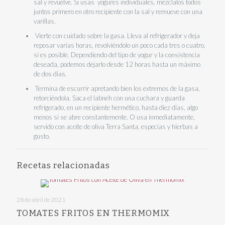
sal y revuelve. Si usas yogures individuales, mézclalos todos
juntos primero en otro recipiente con la sal y remueve con una
varillas.
Vierte con cuidado sobre la gasa. Lleva al refrigerador y deja
reposar varias horas, revolviéndolo un poco cada tres o cuatro,
si es posible. Dependiendo del tipo de yogur y la consistencia
deseada, podemos dejarlo desde 12 horas hasta un máximo
de dos días.
Termina de escurrir apretando bien los extremos de la gasa,
retorciéndola. Saca el labneh con una cuchara y guarda
refrigerado, en un recipiente hermético, hasta diez días, algo
menos si se abre constantemente. O usa inmediatamente,
servido con aceite de oliva Terra Santa, especias y hierbas a
gusto.
Recetas relacionadas
28 de abril de 2021
TOMATES FRITOS EN THERMOMIX